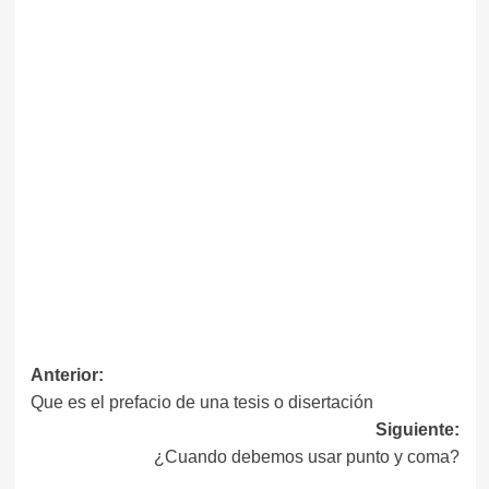
Navegación
Anterior:
Que es el prefacio de una tesis o disertación
de
Siguiente:
entradas
¿Cuando debemos usar punto y coma?