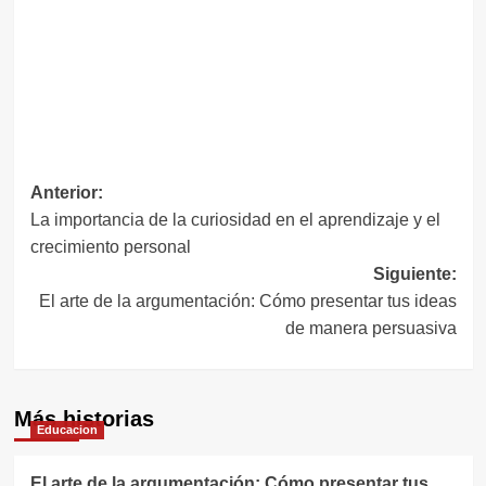
Navegación
Anterior:
La importancia de la curiosidad en el aprendizaje y el
de
crecimiento personal
entradas
Siguiente:
El arte de la argumentación: Cómo presentar tus ideas
de manera persuasiva
Más historias
Educacion
El arte de la argumentación: Cómo presentar tus